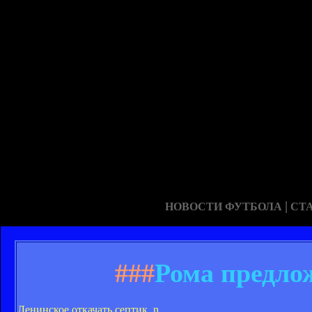
|
НОВОСТИ ФУТБОЛА
СТ
###
Рома предло
Ленинское откачать септик, n
.