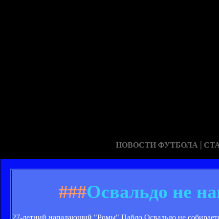
|
НОВОСТИ ФУТБОЛА
СТ
###
Освальдо не на
27-летний нападающий "Ромы" Пабло Освальдо не собирается